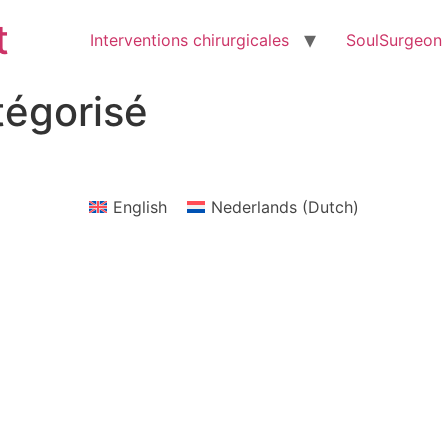
t
Interventions chirurgicales
SoulSurgeon
tégorisé
English
Nederlands
(
Dutch
)