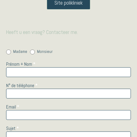
Site polikliniek
Heeft u een vraag? Contacteer me.
Contactez-
Madame
Monsieur
nous
Prénom + Nom
*
N° de téléphone
*
Email
*
Sujet
*