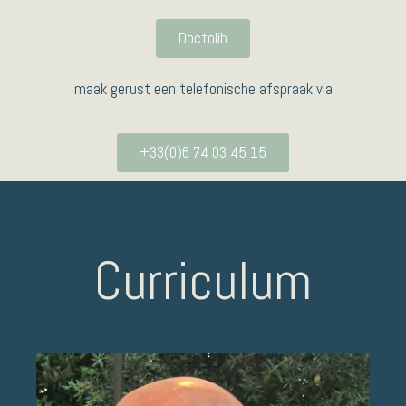
Doctolib
maak gerust een telefonische afspraak via
+33(0)6 74 03 45 15
Curriculum