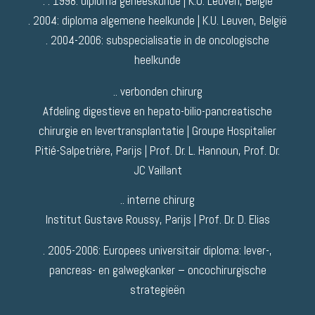
. . 1998: diploma geneeskunde | K.U. Leuven, België
. 2004: diploma algemene heelkunde | K.U. Leuven, België
. 2004-2006: subspecialisatie in de oncologische
heelkunde
.. verbonden chirurg
Afdeling digestieve en hepato-bilio-pancreatische
chirurgie en levertransplantatie | Groupe Hospitalier
Pitié-Salpetrière, Parijs | Prof. Dr. L. Hannoun, Prof. Dr.
JC Vaillant
.. interne chirurg
Institut Gustave Roussy, Parijs | Prof. Dr. D. Elias
. 2005-2006: Europees universitair diploma: lever-,
pancreas- en galwegkanker – oncochirurgische
strategieën